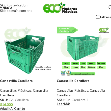
Skip to navigation
MENU
Skip to main content
Filters
Canastilla Carullera
Canastilla Carullera
Canastillas Plásticas
,
Canastilla
Canastillas Plásticas
,
Canastilla
Carullera
Carullera
SKU:
CA-Carullera
SKU:
CA-Carullera-1
Leer Más
$
16.000
Añadir Al Carrito