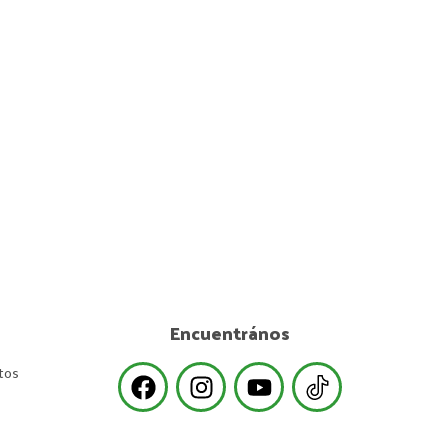
Encuentrános
tos