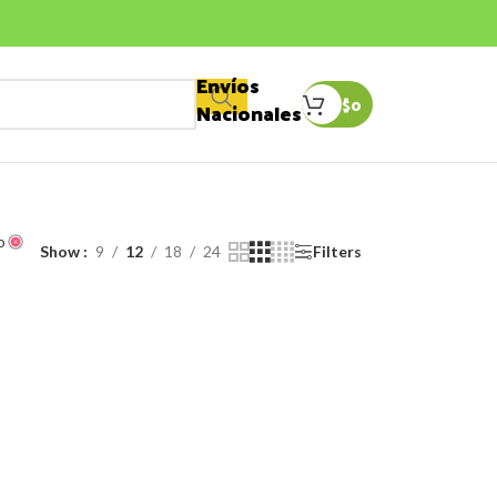
Envíos
$
0
Nacionales
o
Show
9
12
18
24
Filters