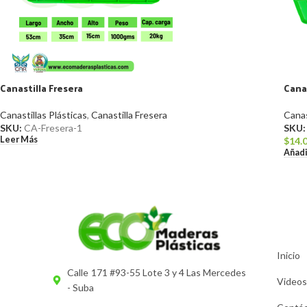
Canastilla Fresera
Canas
Canastillas Plásticas
,
Canastilla Fresera
Canas
SKU:
CA-Fresera-1
SKU
Leer Más
$
14.
Añadi
Inicio
Calle 171 #93-55 Lote 3 y 4 Las Mercedes
Videos
- Suba