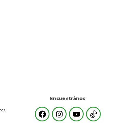
Encuentrános
tos