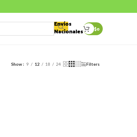
Envíos
$
0
Nacionales
Show
9
12
18
24
Filters