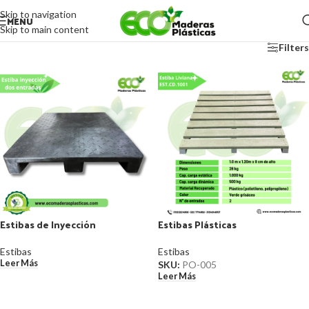
Skip to navigation
MENU
Skip to main content
Filters
Estibas de Inyección
Estibas Plásticas
Estibas
Estibas
Leer Más
SKU:
PO-005
Leer Más