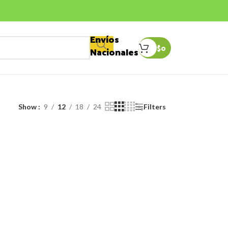
Envíos
$
0
Nacionales
Show
9
12
18
24
Filters