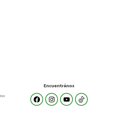
Encuentrános
tos