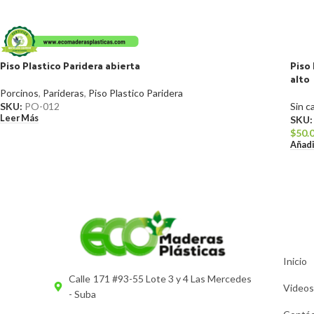
Piso Plastico Paridera abierta
Piso
alto
Porcinos
,
Parideras
,
Piso Plastico Paridera
SKU:
PO-012
Sin c
Leer Más
SKU
$
50.
Añadi
Inicio
Calle 171 #93-55 Lote 3 y 4 Las Mercedes
Videos
- Suba