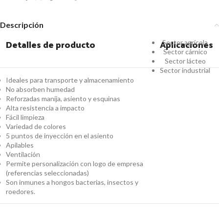
Descripción
Detalles de producto
Aplicaciones
Sector agrícola
Sector cárnico
Sector lácteo
Sector industrial
Ideales para transporte y almacenamiento
No absorben humedad
Reforzadas manija, asiento y esquinas
Alta resistencia a impacto
Fácil limpieza
Variedad de colores
5 puntos de inyección en el asiento
Apilables
Ventilación
Permite personalización con logo de empresa
(referencias seleccionadas)
Son inmunes a hongos bacterias, insectos y
roedores.