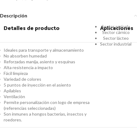
Descripción
Detalles de producto
Aplicaciones
Sector agrícola
Sector cárnico
Sector lácteo
Sector industrial
Ideales para transporte y almacenamiento
No absorben humedad
Reforzadas manija, asiento y esquinas
Alta resistencia a impacto
Fácil limpieza
Variedad de colores
5 puntos de inyección en el asiento
Apilables
Ventilación
Permite personalización con logo de empresa
(referencias seleccionadas)
Son inmunes a hongos bacterias, insectos y
roedores.