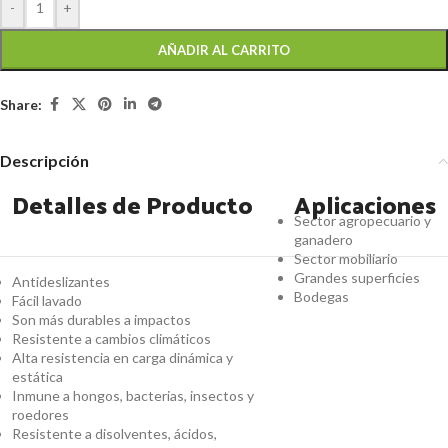
-
+
AÑADIR AL CARRITO
Share:
Descripción
Detalles de Producto
Aplicaciones
Sector agropecuario y
ganadero
Sector mobiliario
Grandes superficies
Antideslizantes
Bodegas
Fácil lavado
Son más durables a impactos
Resistente a cambios climáticos
Alta resistencia en carga dinámica y
estática
Inmune a hongos, bacterias, insectos y
roedores
Resistente a disolventes, ácidos,