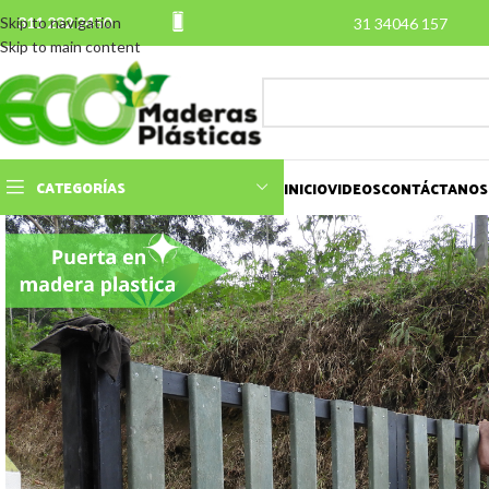
Skip to navigation
311 232 2450
31 34046 157
Skip to main content
CATEGORÍAS
INICIO
VIDEOS
CONTÁCTANOS