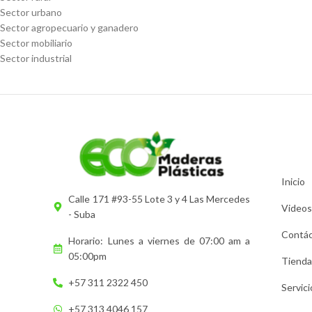
Sector urbano
Sector agropecuario y ganadero
Sector mobiliario
Sector industrial
Inicio
Calle 171 #93-55 Lote 3 y 4 Las Mercedes
Videos
- Suba
Contá
Horario: Lunes a viernes de 07:00 am a
05:00pm
Tienda
+57 311 2322 450
Servic
+57 313 4046 157