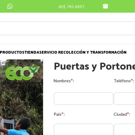
601 745 6447
PRODUCTOS
TIENDA
SERVICIO RECOLECCIÓN Y TRANSFORMACIÓN
Puertas y Porton
*
*
Nombres
:
Teléfono
:
*
*
País
:
Ciudad
: