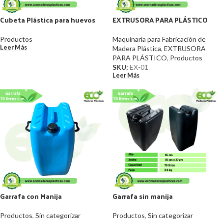
Cubeta Plástica para huevos
EXTRUSORA PARA PLÁSTICO
Productos
Maquinaria para Fabricación de
Leer Más
Madera Plástica
,
EXTRUSORA
PARA PLÁSTICO
,
Productos
SKU:
EX-01
Leer Más
Garrafa con Manija
Garrafa sin manija
Productos
,
Sin categorizar
Productos
,
Sin categorizar