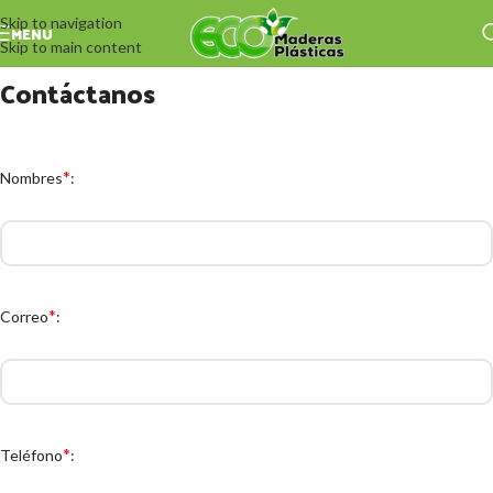
Skip to navigation
MENU
Skip to main content
Contáctanos
*
Nombres
:
*
Correo
:
*
Teléfono
: