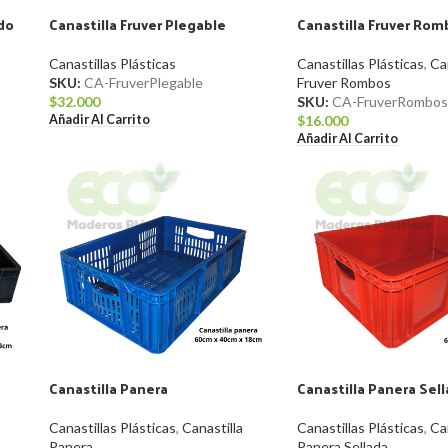
ado
Canastilla Fruver Plegable
Canastilla Fruver Rom
Canastillas Plásticas
Canastillas Plásticas
,
Ca
SKU:
CA-FruverPlegable
Fruver Rombos
$
32.000
SKU:
CA-FruverRombo
Añadir Al Carrito
$
16.000
Añadir Al Carrito
Canastilla Panera
Canastilla Panera Sel
Canastillas Plásticas
,
Canastilla
Canastillas Plásticas
,
Ca
Panera
Panera Sellada