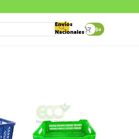
Envíos
$
0
Nacionales