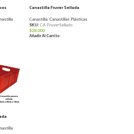
bos
Canastilla Fruver Sellada
nastilla
Canastilla
,
Canastillas Plásticas
SKU:
CA-FruverSellado
s
$
28.000
Añadir Al Carrito
lada
nastilla